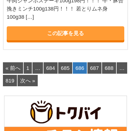
牛肉ジャンボステーキ100g198円！！！ 牛・豚合
挽きミンチ100g138円！！！ 若とりムネ身
100g38 […]
この記事を見る
« 前へ
1
…
684
685
686
687
688
…
819
次へ »