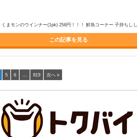
まモンのウインナー(1pk) 258円！！！ 鮮魚コーナー 子持ちししゃも 
この記事を見る
5
6
…
819
次へ »