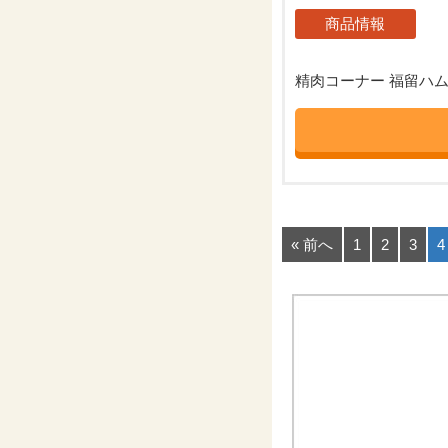
商品情報
精肉コーナー 福留ハム く
« 前へ
1
2
3
4